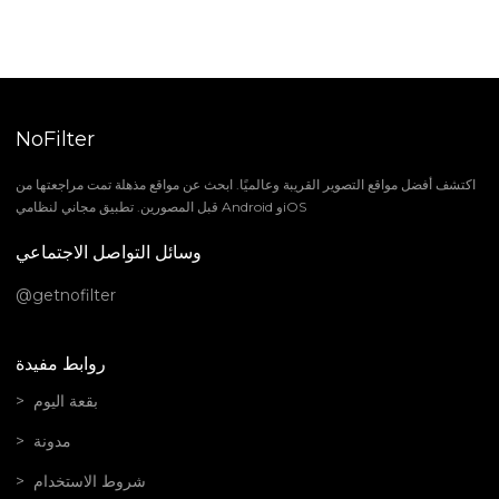
NoFilter
اكتشف أفضل مواقع التصوير القريبة وعالميًا. ابحث عن مواقع مذهلة تمت مراجعتها من
قبل المصورين. تطبيق مجاني لنظامي Android وiOS
وسائل التواصل الاجتماعي
@getnofilter
روابط مفيدة
بقعة اليوم
مدونة
شروط الاستخدام