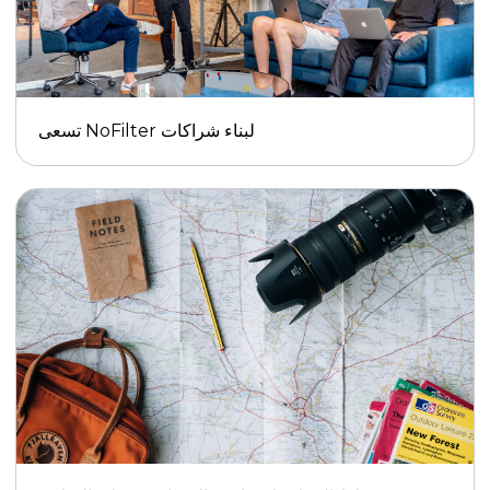
تسعى NoFilter لبناء شراكات