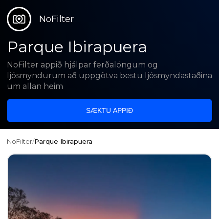
NoFilter
Parque Ibirapuera
NoFilter appið hjálpar ferðalöngum og
ljósmyndurum að uppgötva bestu ljósmyndastaðina
um allan heim
SÆKTU APPIÐ
NoFilter
/
Parque Ibirapuera