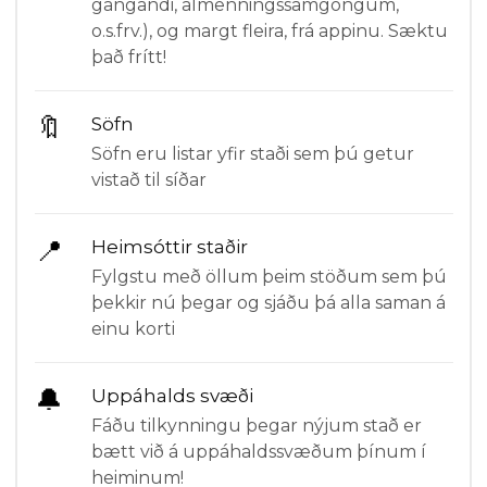
gangandi, almenningssamgöngum,
o.s.frv.), og margt fleira, frá appinu. Sæktu
það frítt!
🔖
Söfn
Söfn eru listar yfir staði sem þú getur
vistað til síðar
📍
Heimsóttir staðir
Fylgstu með öllum þeim stöðum sem þú
þekkir nú þegar og sjáðu þá alla saman á
einu korti
🔔
Uppáhalds svæði
Fáðu tilkynningu þegar nýjum stað er
bætt við á uppáhaldssvæðum þínum í
heiminum!