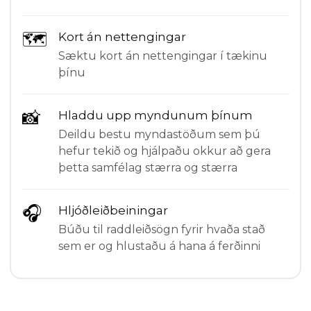
🗺
Kort án nettengingar
Sæktu kort án nettengingar í tækinu
þínu
📸
Hladdu upp myndunum þínum
Deildu bestu myndastöðum sem þú
hefur tekið og hjálpaðu okkur að gera
þetta samfélag stærra og stærra
🎧
Hljóðleiðbeiningar
Búðu til raddleiðsögn fyrir hvaða stað
sem er og hlustaðu á hana á ferðinni