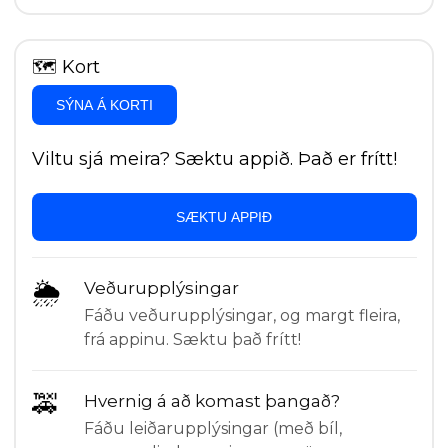
🗺
Kort
SÝNA Á KORTI
Viltu sjá meira? Sæktu appið. Það er frítt!
SÆKTU APPIÐ
🌦
Veðurupplýsingar
Fáðu veðurupplýsingar, og margt fleira,
frá appinu. Sæktu það frítt!
🚕
Hvernig á að komast þangað?
Fáðu leiðarupplýsingar (með bíl,