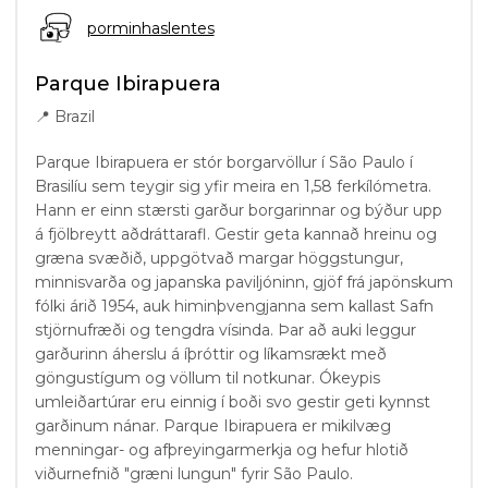
porminhaslentes
Parque Ibirapuera
📍
Brazil
Parque Ibirapuera er stór borgarvöllur í São Paulo í
Brasilíu sem teygir sig yfir meira en 1,58 ferkílómetra.
Hann er einn stærsti garður borgarinnar og býður upp
á fjölbreytt aðdráttarafl. Gestir geta kannað hreinu og
græna svæðið, uppgötvað margar höggstungur,
minnisvarða og japanska paviljóninn, gjöf frá japönskum
fólki árið 1954, auk himinþvengjanna sem kallast Safn
stjörnufræði og tengdra vísinda. Þar að auki leggur
garðurinn áherslu á íþróttir og líkamsrækt með
göngustígum og völlum til notkunar. Ókeypis
umleiðartúrar eru einnig í boði svo gestir geti kynnst
garðinum nánar. Parque Ibirapuera er mikilvæg
menningar- og afþreyingarmerkja og hefur hlotið
viðurnefnið "græni lungun" fyrir São Paulo.