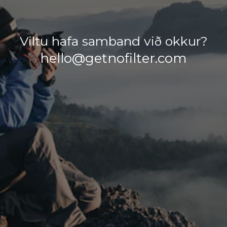
Viltu hafa samband við okkur?
hello@getnofilter.com