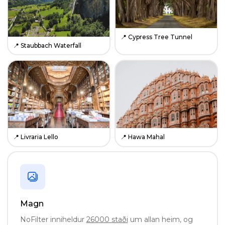
📍
Cypress Tree Tunnel
📍
Staubbach Waterfall
📍
Livraria Lello
📍
Hawa Mahal
Magn
NoFilter inniheldur
26000 staði
um allan heim, og