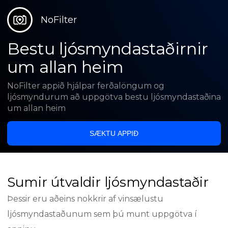
NoFilter
Bestu ljósmyndastaðirnir
um allan heim
NoFilter appið hjálpar ferðalöngum og
ljósmyndurum að uppgötva bestu ljósmyndastaðina
um allan heim
SÆKTU APPIÐ
Sumir útvaldir ljósmyndastaðir
Þessir eru aðeins nokkrir af vinsælustu
ljósmyndastaðunum sem þú munt uppgötva í