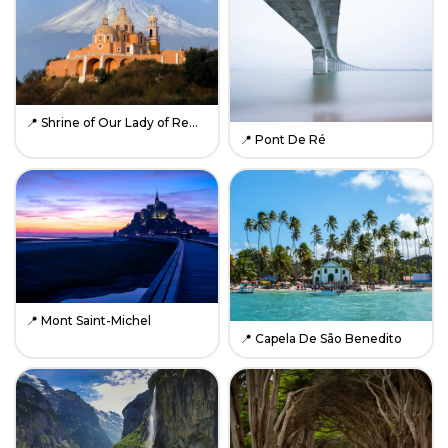
📍
Shrine of Our Lady of Remedies
📍
Pont De Ré
📍
Mont Saint-Michel
📍
Capela De São Benedito