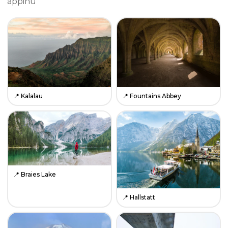
appinu
📍
Kalalau
📍
Fountains Abbey
📍
Braies Lake
📍
Hallstatt