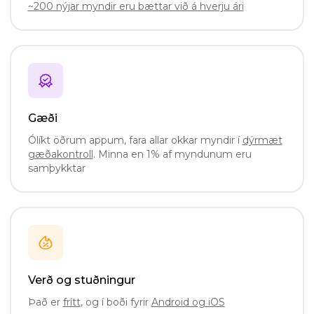
~200 nýjar myndir eru bættar við á hverju ári
Gæði
Ólíkt öðrum appum, fara allar okkar myndir í
dýrmæt
gæðakontroll
. Minna en 1% af myndunum eru
samþykktar
Verð og stuðningur
Það er
frítt
, og í boði fyrir
Android og iOS