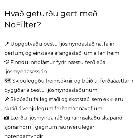
Hvað geturðu gert með
NoFilter?
📍
Uppgötvaðu bestu ljósmyndastaðina, falin
perlum, og einstaka áfangastaði um allan heim
💡
Finndu innblástur fyrir næstu ferð eða
ljósmyndasessjón
🗺️
Skipuleggðu heimsóknir og búið til ferðaáætlanir
byggðar á bestu ljósmyndastaðunum
🔎
Skoðaðu falleg staði og skotstaði sem ekki eru
skráð á venjulegum ferðamannavefjum
📸
Lærðu ljósmynda ráð og rannsakaðu skapandi
sjónarhorn í gegnum raunverulegar
notendamyndir