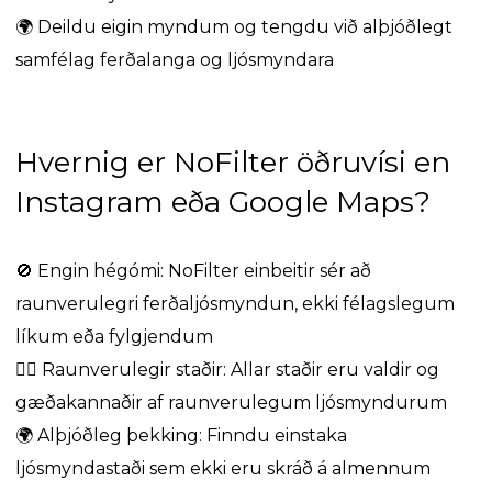
🌍
Deildu eigin myndum og tengdu við alþjóðlegt
samfélag ferðalanga og ljósmyndara
Hvernig er NoFilter öðruvísi en
Instagram eða Google Maps?
🚫
Engin hégómi: NoFilter einbeitir sér að
raunverulegri ferðaljósmyndun, ekki félagslegum
líkum eða fylgjendum
🕵️‍♂️
Raunverulegir staðir: Allar staðir eru valdir og
gæðakannaðir af raunverulegum ljósmyndurum
🌍
Alþjóðleg þekking: Finndu einstaka
ljósmyndastaði sem ekki eru skráð á almennum