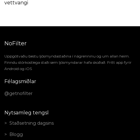
vettvangi
NoFilter
Uppgötvaðu bestu ljósmyndastaðina í nágrenninu og um allan heim.
Finndu stórkostlega staði sem ljósmyndarar hafa skoðað. Frítt app fyrir
Android og iOS
Félagsmiðlar
@getnofilter
Nytsamleg tengsl
Staðsetning dagsins
Blogg