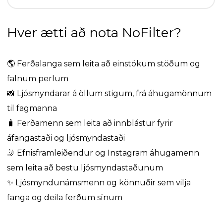
Hver ætti að nota NoFilter?
🌎
Ferðalanga sem leita að einstökum stöðum og
falnum perlum
📸
Ljósmyndarar á öllum stigum, frá áhugamönnum
til fagmanna
🧳
Ferðamenn sem leita að innblástur fyrir
áfangastaði og ljósmyndastaði
🤳
Efnisframleiðendur og Instagram áhugamenn
sem leita að bestu ljósmyndastaðunum
✨
Ljósmyndunámsmenn og könnuðir sem vilja
fanga og deila ferðum sínum