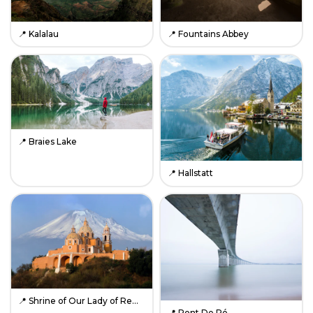
📍
Kalalau
📍
Fountains Abbey
📍
Braies Lake
📍
Hallstatt
📍
Shrine of Our Lady of Remedies
📍
Pont De Ré