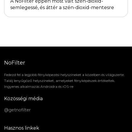
A NoFilter éppen most vált szén-dioxid-
semlegessé, és áttér a szén-dioxid-mentesre
NoFilter
Fedezd fel a legjobb fényképezési helyszíneket a közelben és világszerte.
Találj lenyűgöző helyszíneket, amelyeket fényképészek értékeltek.
Ingyenes alkalmazás Androidra és iOS-re
Közösségi média
@getnofilter
Hasznos linkek