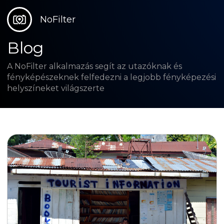
NoFilter
Blog
A NoFilter alkalmazás segít az utazóknak és
fényképészeknek felfedezni a legjobb fényképezési
helyszíneket világszerte