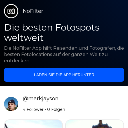
NoFilter
Die besten Fotospots
weltweit
Die NoFilter App hilft Reisenden und Fotografen, die
besten Fotolocations auf der ganzen Welt zu
entdecken
LADEN SIE DIE APP HERUNTER
@
markjayson
4
Follower
-
0
Folgen