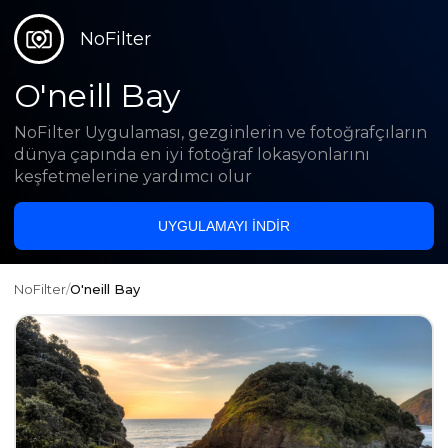
NoFilter
O'neill Bay
NoFilter Uygulaması, gezginlerin ve fotoğrafçıların
dünya çapında en iyi fotoğraf lokasyonlarını
keşfetmelerine yardımcı olur
UYGULAMAYI INDIR
NoFilter
/
O'neill Bay