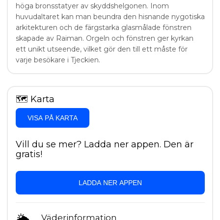
höga bronsstatyer av skyddshelgonen. Inom
huvudaltaret kan man beundra den hisnande nygotiska
arkitekturen och de färgstarka glasmålade fönstren
skapade av Raiman. Orgeln och fönstren ger kyrkan
ett unikt utseende, vilket gör den till ett måste för
varje besökare i Tjeckien.
🗺
Karta
VISA PÅ KARTA
Vill du se mer? Ladda ner appen. Den är
gratis!
LADDA NER APPEN
🌦
Väderinformation