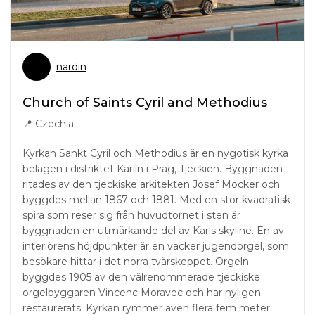
nardin
Church of Saints Cyril and Methodius
📍
Czechia
Kyrkan Sankt Cyril och Methodius är en nygotisk kyrka
belägen i distriktet Karlín i Prag, Tjeckien. Byggnaden
ritades av den tjeckiske arkitekten Josef Mocker och
byggdes mellan 1867 och 1881. Med en stor kvadratisk
spira som reser sig från huvudtornet i sten är
byggnaden en utmärkande del av Karls skyline. En av
interiörens höjdpunkter är en vacker jugendorgel, som
besökare hittar i det norra tvärskeppet. Orgeln
byggdes 1905 av den välrenommerade tjeckiske
orgelbyggaren Vincenc Moravec och har nyligen
restaurerats. Kyrkan rymmer även flera fem meter