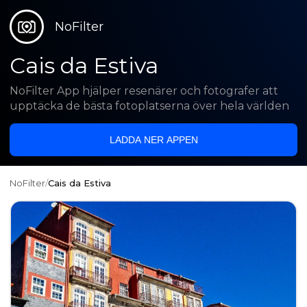
NoFilter
Cais da Estiva
NoFilter App hjälper resenärer och fotografer att
upptäcka de bästa fotoplatserna över hela världen
LADDA NER APPEN
NoFilter
/
Cais da Estiva