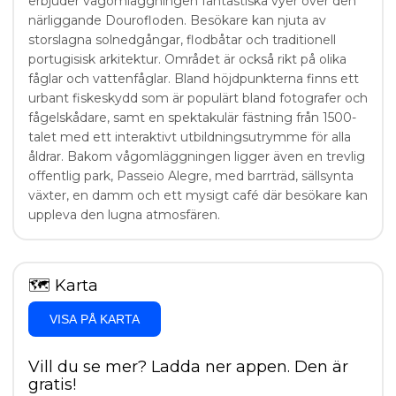
erbjuder vågomläggningen fantastiska vyer över den
närliggande Dourofloden. Besökare kan njuta av
storslagna solnedgångar, flodbåtar och traditionell
portugisisk arkitektur. Området är också rikt på olika
fåglar och vattenfåglar. Bland höjdpunkterna finns ett
urbant fiskeskydd som är populärt bland fotografer och
fågelskådare, samt en spektakulär fästning från 1500-
talet med ett interaktivt utbildningsutrymme för alla
åldrar. Bakom vågomläggningen ligger även en trevlig
offentlig park, Passeio Alegre, med barrträd, sällsynta
växter, en damm och ett mysigt café där besökare kan
uppleva den lugna atmosfären.
🗺
Karta
VISA PÅ KARTA
Vill du se mer? Ladda ner appen. Den är
gratis!