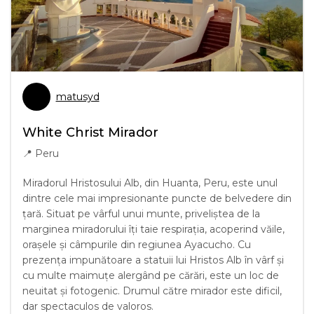
matusyd
White Christ Mirador
📍
Peru
Miradorul Hristosului Alb, din Huanta, Peru, este unul
dintre cele mai impresionante puncte de belvedere din
țară. Situat pe vârful unui munte, priveliștea de la
marginea miradorului îți taie respirația, acoperind văile,
orașele și câmpurile din regiunea Ayacucho. Cu
prezența impunătoare a statuii lui Hristos Alb în vârf și
cu multe maimuțe alergând pe cărări, este un loc de
neuitat și fotogenic. Drumul către mirador este dificil,
dar spectaculos de valoros.