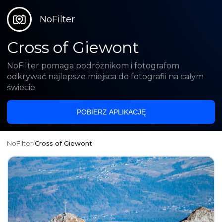
NoFilter
Cross of Giewont
NoFilter pomaga podróżnikom i fotografom
odkrywać najlepsze miejsca do fotografii na całym
świecie
POBIERZ APLIKACJĘ
NoFilter
/
Cross of Giewont