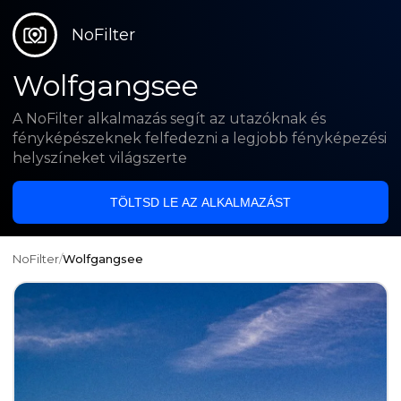
NoFilter
Wolfgangsee
A NoFilter alkalmazás segít az utazóknak és
fényképészeknek felfedezni a legjobb fényképezési
helyszíneket világszerte
TÖLTSD LE AZ ALKALMAZÁST
NoFilter
/
Wolfgangsee