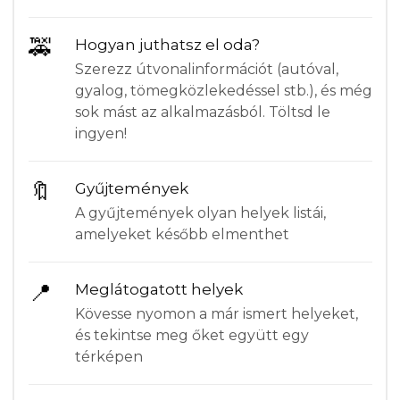
🚕
Hogyan juthatsz el oda?
Szerezz útvonalinformációt (autóval,
gyalog, tömegközlekedéssel stb.), és még
sok mást az alkalmazásból. Töltsd le
ingyen!
🔖
Gyűjtemények
A gyűjtemények olyan helyek listái,
amelyeket később elmenthet
📍
Meglátogatott helyek
Kövesse nyomon a már ismert helyeket,
és tekintse meg őket együtt egy
térképen