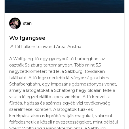
stani
Wolfgangsee
📍
Tól Falkensteinwand Area, Austria
A Wolfgang-tó egy gyönyörű tó Fürbergban, az
osztrák Salzburg tartományban. Több mint 5,5
négyzetkilométert fed le, a Salzburgi tóvidéken
található. A tó legismertebb látványossága a híres
Schafbergbahn, egy impozáns gőzmozdonyos vonat,
amely a látogatókat a Schafberg hegy oldalán felfelé
viszi a lélegzetelállító alpesi vidékbe. A tó kedvelt a
fürdés, hajózás és számos egyéb vízi tevékenység
szerelmesei körében. A látogatók túra- és
kerékpárutakon is kipróbálhatják magukat, valamint
felfedezhetik a közeli nevezetességeket, mint például
Szent Wolfgang zarándoktemploma, a Salzburgi