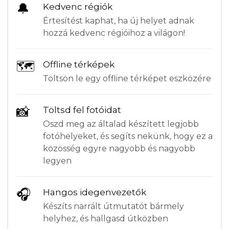
🔔
Kedvenc régiók
Értesítést kaphat, ha új helyet adnak
hozzá kedvenc régióihoz a világon!
🗺
Offline térképek
Töltsön le egy offline térképet eszközére
📸
Töltsd fel fotóidat
Oszd meg az általad készített legjobb
fotóhelyeket, és segíts nekünk, hogy ez a
közösség egyre nagyobb és nagyobb
legyen
🎧
Hangos idegenvezetők
Készíts narrált útmutatót bármely
helyhez, és hallgasd útközben