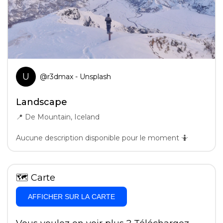
U
@
r3dmax
- Unsplash
Landscape
📍
De Mountain, Iceland
Aucune description disponible pour le moment 🤷
🗺
Carte
AFFICHER SUR LA CARTE