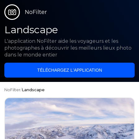
NoFilter
Landscape
L'application NoFilter aide les voyageurs et les
photographes à découvrir les meilleurs lieux photo
dans le monde entier
TÉLÉCHARGEZ L'APPLICATION
NoFilter
/
Landscape