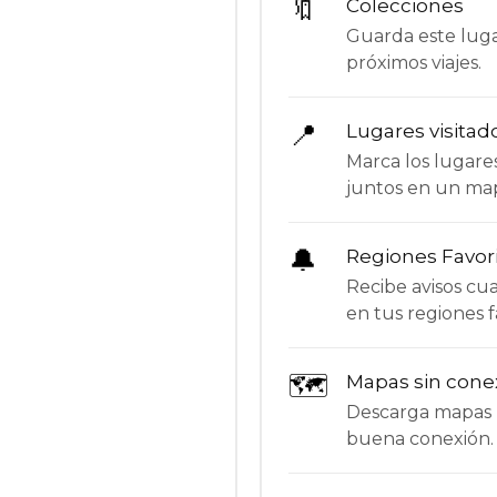
🔖
Colecciones
Guarda este lugar
próximos viajes.
📍
Lugares visitad
Marca los lugare
juntos en un ma
🔔
Regiones Favor
Recibe avisos c
en tus regiones f
🗺
Mapas sin cone
Descarga mapas p
buena conexión.