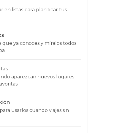
 en listas para planificar tus
os
s que ya conoces y míralos todos
pa.
itas
uando aparezcan nuevos lugares
avoritas.
xión
ara usarlos cuando viajes sin