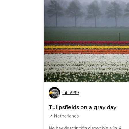
rabu999
Tulipsfields on a gray day
📍
Netherlands
No hay descripción disponible aún 🤷