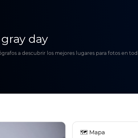
 gray day
tógrafos a descubrir los mejores lugares para fotos en t
🗺
Mapa