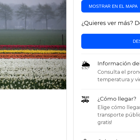
MOSTRAR EN EL MAPA
¿Quieres ver más? Des
DE
🌦
Información de
Consulta el pronós
temperatura y vie
🚕
¿Cómo llegar?
Elige cómo llega
transporte públi
gratis!