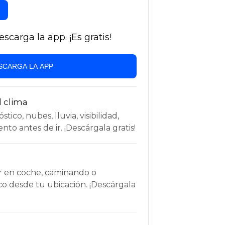
carga la app. ¡Es gratis!
SCARGA LA APP
l clima
tico, nubes, lluvia, visibilidad,
nto antes de ir. ¡Descárgala gratis!
r en coche, caminando o
co desde tu ubicación. ¡Descárgala