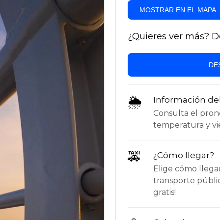
MOSTRAR EN EL MAPA
¿Quieres ver más? Des
DE
🌦
Información de
Consulta el pronós
temperatura y vie
🚕
¿Cómo llegar?
Elige cómo llega
transporte públi
gratis!