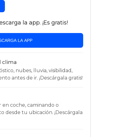
carga la app. ¡Es gratis!
SCARGA LA APP
l clima
tico, nubes, lluvia, visibilidad,
nto antes de ir. ¡Descárgala gratis!
r en coche, caminando o
co desde tu ubicación. ¡Descárgala