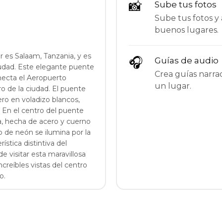
📸
Sube tus fotos
Sube tus fotos y 
buenos lugares.
 es Salaam, Tanzania, y es
🎧
Guías de audio
iudad. Este elegante puente
Crea guías narrad
ecta el Aeropuerto
un lugar.
ro de la ciudad. El puente
ro en voladizo blancos,
 En el centro del puente
a, hecha de acero y cuerno
 de neón se ilumina por la
stica distintiva del
 visitar esta maravillosa
ncreíbles vistas del centro
o.