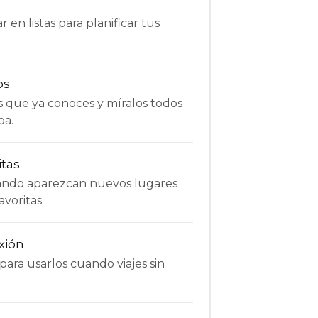
 en listas para planificar tus
os
s que ya conoces y míralos todos
pa.
itas
uando aparezcan nuevos lugares
avoritas.
xión
ara usarlos cuando viajes sin