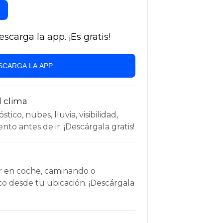
carga la app. ¡Es gratis!
SCARGA LA APP
l clima
tico, nubes, lluvia, visibilidad,
nto antes de ir. ¡Descárgala gratis!
r en coche, caminando o
co desde tu ubicación. ¡Descárgala