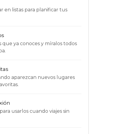
 en listas para planificar tus
os
s que ya conoces y míralos todos
pa.
itas
uando aparezcan nuevos lugares
avoritas.
xión
ara usarlos cuando viajes sin