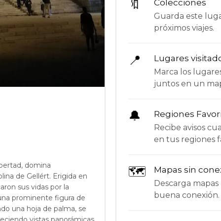
🔖
Colecciones
Guarda este lugar
próximos viajes.
📍
Lugares visitad
Marca los lugare
juntos en un ma
🔔
Regiones Favor
Recibe avisos c
en tus regiones f
ibertad, domina
🗺
Mapas sin cone
na de Gellért. Erigida en
Descarga mapas p
ron sus vidas por la
buena conexión.
una prominente figura de
ndo una hoja de palma, se
reciendo vistas panorámicas