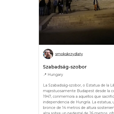
smokskrzydlaty
Szabadság-szobor
📍
Hungary
La Szabadság-szobor, o Estatua de la L
majestuosamente Budapest desde la coli
1947, conmemora a aquellos que sacrifica
independencia de Hungría. La estatua, 
bronce de 14 metros de altura sostenie
alza sobre un pedestal de 26 metros, of