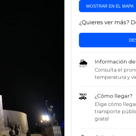
MOSTRAR EN EL MAPA
¿Quieres ver más? Des
DE
🌦
Información de
Consulta el pronós
temperatura y vie
🚕
¿Cómo llegar?
Elige cómo llega
transporte públi
gratis!