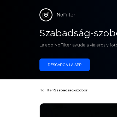
NoFilter
Szabadság-szob
La app NoFilter ayuda a viajeros y fo
DESCARGA LA APP
NoFilter
/
Szabadság-szobor