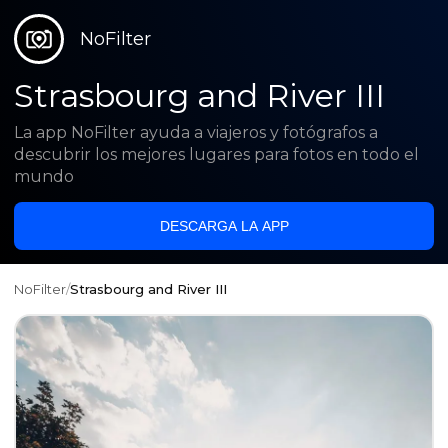
NoFilter
Strasbourg and River III
La app NoFilter ayuda a viajeros y fotógrafos a
descubrir los mejores lugares para fotos en todo el
mundo
DESCARGA LA APP
NoFilter
/
Strasbourg and River III