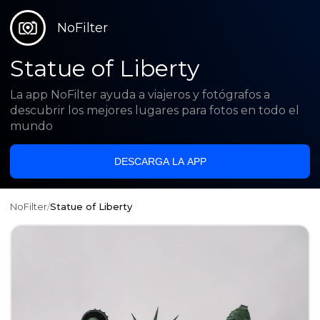
NoFilter
Statue of Liberty
La app NoFilter ayuda a viajeros y fotógrafos a
descubrir los mejores lugares para fotos en todo el
mundo
DESCARGA LA APP
NoFilter
/
Statue of Liberty