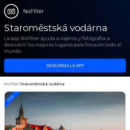
NoFilter
Staroměstská vodárna
La app NoFilter ayuda a viajeros y fotógrafos a
descubrir los mejores lugares para fotos en todo el
mundo
DESCARGA LA APP
NoFilter
/
Staroměstská vodárna
TOP