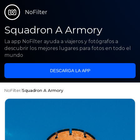
NoFilter
Squadron A Armory
La app NoFilter ayuda a viajeros y fotógrafos a
descubrir los mejores lugares para fotos en todo el
mundo
DESCARGA LA APP
NoFilter
/
Squadron A Armory