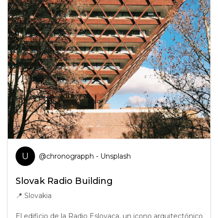
U
@
chronograpph
- Unsplash
Slovak Radio Building
📍
Slovakia
El edificio de la Radio Eslovaca, un icono arquitectónico