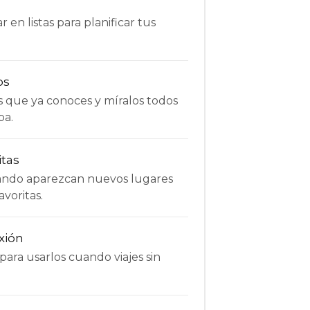
 en listas para planificar tus
os
s que ya conoces y míralos todos
pa.
itas
uando aparezcan nuevos lugares
avoritas.
xión
ara usarlos cuando viajes sin