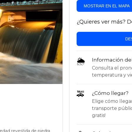
MOSTRAR EN EL MAPA
¿Quieres ver más? Des
DE
🌦
Información de
Consulta el pronós
temperatura y vie
🚕
¿Cómo llegar?
Elige cómo llega
transporte públi
gratis!
edad revestida de piedra