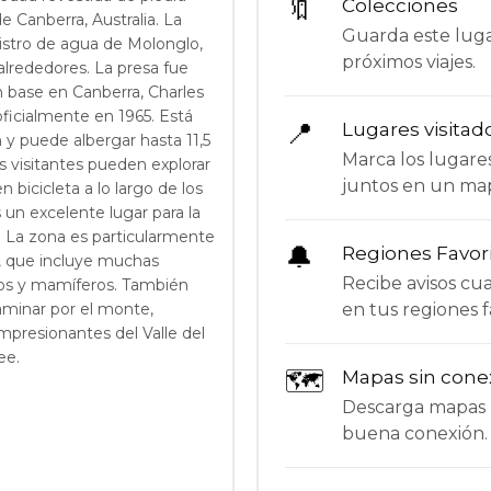
🔖
Colecciones
e Canberra, Australia. La
Guarda este lugar
istro de agua de Molonglo,
próximos viajes.
alrededores. La presa fue
n base en Canberra, Charles
oficialmente en 1965. Está
📍
Lugares visitad
y puede albergar hasta 11,5
Marca los lugare
 visitantes pueden explorar
juntos en un ma
n bicicleta a lo largo de los
un excelente lugar para la
. La zona es particularmente
🔔
Regiones Favor
e, que incluye muchas
Recibe avisos c
bios y mamíferos. También
en tus regiones f
minar por el monte,
impresionantes del Valle del
ee.
🗺
Mapas sin cone
Descarga mapas p
buena conexión.