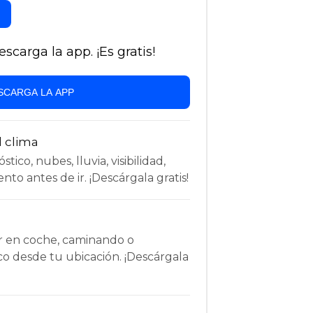
carga la app. ¡Es gratis!
SCARGA LA APP
l clima
tico, nubes, lluvia, visibilidad,
nto antes de ir. ¡Descárgala gratis!
r en coche, caminando o
co desde tu ubicación. ¡Descárgala