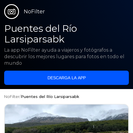
NoFilter
Puentes del Río
Larsiparsabk
La app NoFilter ayuda a viajeros y fotógrafos a
descubrir los mejores lugares para fotos en todo el
mundo
DESCARGA LA APP
NoFilter
/
Puentes del Río Larsiparsabk