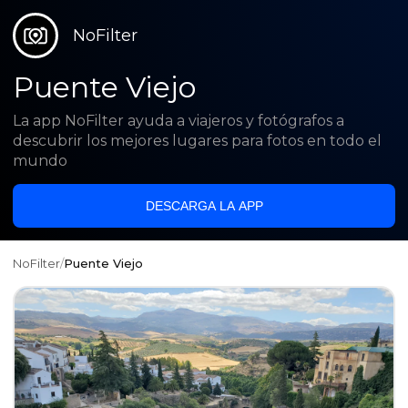
NoFilter
Puente Viejo
La app NoFilter ayuda a viajeros y fotógrafos a
descubrir los mejores lugares para fotos en todo el
mundo
DESCARGA LA APP
NoFilter
/
Puente Viejo