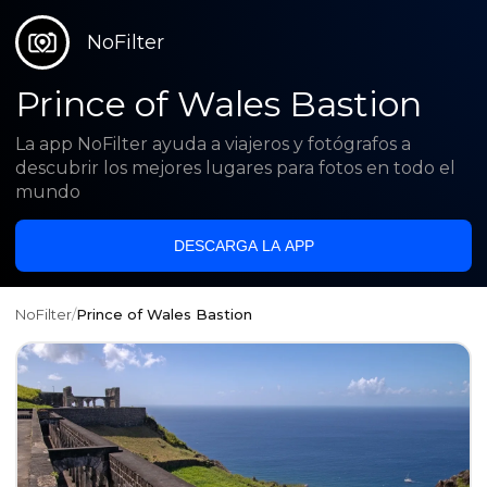
NoFilter
Prince of Wales Bastion
La app NoFilter ayuda a viajeros y fotógrafos a
descubrir los mejores lugares para fotos en todo el
mundo
DESCARGA LA APP
NoFilter
/
Prince of Wales Bastion