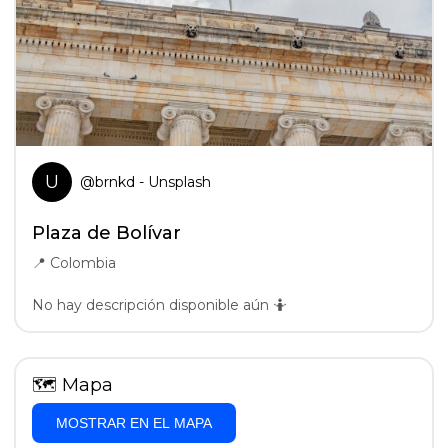
U
@
brnkd
- Unsplash
Plaza de Bolívar
📍
Colombia
No hay descripción disponible aún 🤷
🗺
Mapa
MOSTRAR EN EL MAPA