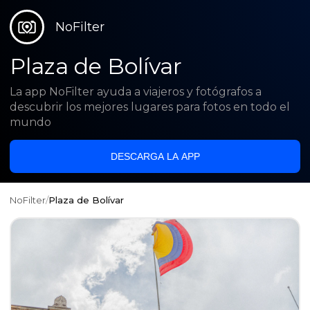
NoFilter
Plaza de Bolívar
La app NoFilter ayuda a viajeros y fotógrafos a
descubrir los mejores lugares para fotos en todo el
mundo
DESCARGA LA APP
NoFilter
/
Plaza de Bolívar