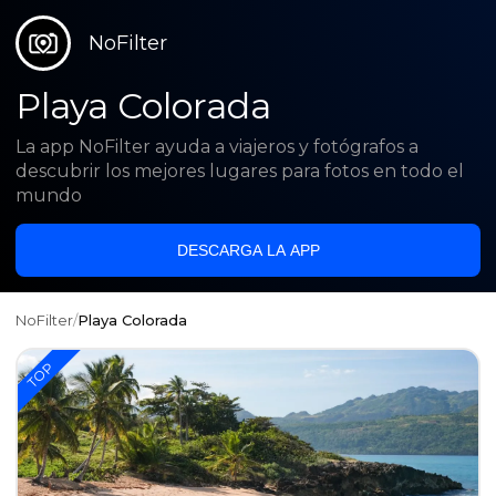
NoFilter
Playa Colorada
La app NoFilter ayuda a viajeros y fotógrafos a
descubrir los mejores lugares para fotos en todo el
mundo
DESCARGA LA APP
NoFilter
/
Playa Colorada
TOP