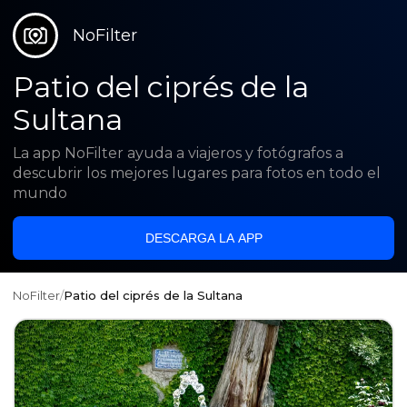
NoFilter
Patio del ciprés de la
Sultana
La app NoFilter ayuda a viajeros y fotógrafos a
descubrir los mejores lugares para fotos en todo el
mundo
DESCARGA LA APP
NoFilter
/
Patio del ciprés de la Sultana