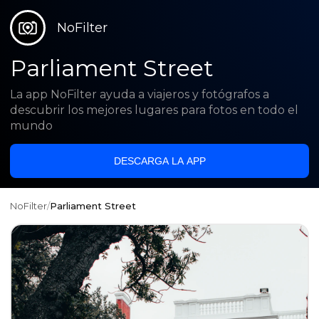
NoFilter
Parliament Street
La app NoFilter ayuda a viajeros y fotógrafos a
descubrir los mejores lugares para fotos en todo el
mundo
DESCARGA LA APP
NoFilter
/
Parliament Street