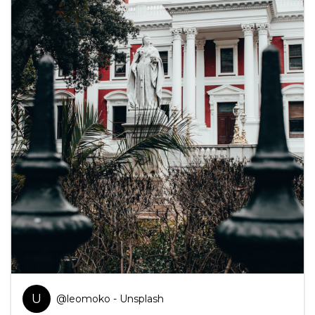
U
@
leomoko
- Unsplash