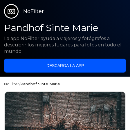
NoFilter
Pandhof Sinte Marie
La app NoFilter ayuda a viajeros y fotógrafos a
descubrir los mejores lugares para fotos en todo el
mundo
DESCARGA LA APP
NoFilter
/
Pandhof Sinte Marie