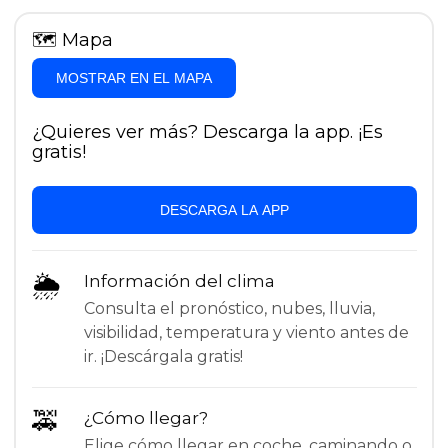
🗺
Mapa
MOSTRAR EN EL MAPA
¿Quieres ver más? Descarga la app. ¡Es
gratis!
DESCARGA LA APP
🌦
Información del clima
Consulta el pronóstico, nubes, lluvia,
visibilidad, temperatura y viento antes de
ir. ¡Descárgala gratis!
🚕
¿Cómo llegar?
Elige cómo llegar en coche, caminando o