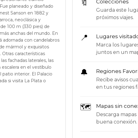
🔖
Colecciones
. Fue planeado y diseñado
Guarda este lugar
rnest Sanson en 1882 y
próximos viajes.
arroca, neoclásica y
 de 100 m (330 pies) de
as más anchas del mundo. En
📍
Lugares visitad
 está adornada con candelabros
Marca los lugare
 de mármol y exquisitos
juntos en un ma
 Otras características
as fachadas laterales, las
n escalera en el vestíbulo
🔔
Regiones Favor
 patio interior. El Palacio
Recibe avisos c
da si visita La Plata o
en tus regiones f
🗺
Mapas sin cone
Descarga mapas p
buena conexión.