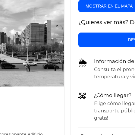
MOSTRAR EN EL MAPA
¿Quieres ver más? Des
DE
🌦
Información de
Consulta el pronós
temperatura y vie
🚕
¿Cómo llegar?
Elige cómo llega
transporte públi
gratis!
mpresionante edificio