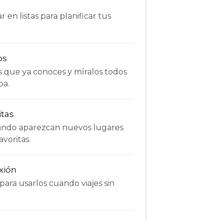
 en listas para planificar tus
os
s que ya conoces y míralos todos
pa.
itas
uando aparezcan nuevos lugares
avoritas.
xión
ara usarlos cuando viajes sin