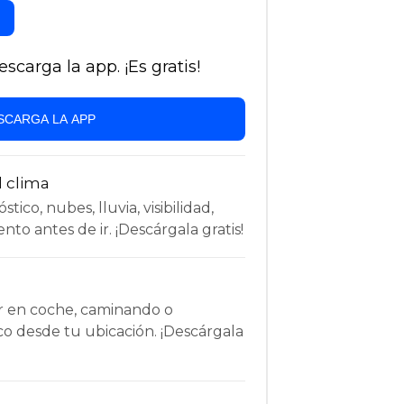
carga la app. ¡Es gratis!
SCARGA LA APP
l clima
tico, nubes, lluvia, visibilidad,
nto antes de ir. ¡Descárgala gratis!
r en coche, caminando o
co desde tu ubicación. ¡Descárgala