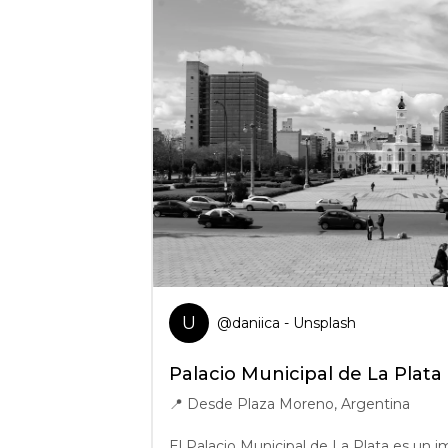
U
@
daniica
- Unsplash
Palacio Municipal de La Plata
📍
Desde Plaza Moreno, Argentina
El Palacio Municipal de La Plata es un i