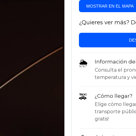
MOSTRAR EN EL MAPA
¿Quieres ver más? Des
DE
🌦
Información de
Consulta el pronós
temperatura y vie
🚕
¿Cómo llegar?
Elige cómo llega
transporte públi
gratis!