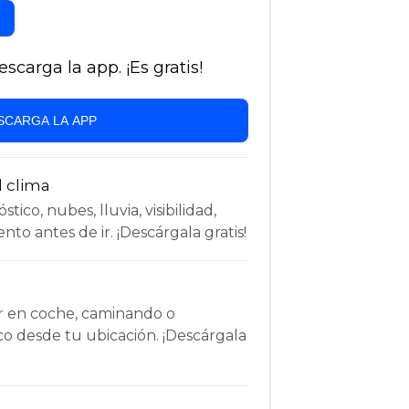
carga la app. ¡Es gratis!
SCARGA LA APP
l clima
tico, nubes, lluvia, visibilidad,
nto antes de ir. ¡Descárgala gratis!
r en coche, caminando o
co desde tu ubicación. ¡Descárgala