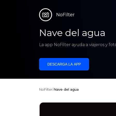
NoFilter
Nave del agua
La app NoFilter ayuda a viajeros y fo
DESCARGA LA APP
NoFilter
/
Nave del agua