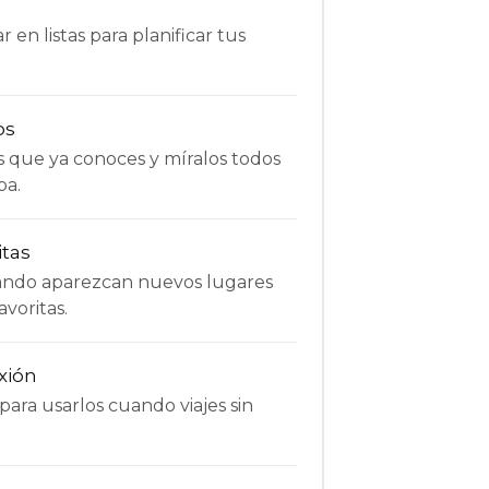
 en listas para planificar tus
os
s que ya conoces y míralos todos
pa.
itas
uando aparezcan nuevos lugares
avoritas.
xión
ara usarlos cuando viajes sin