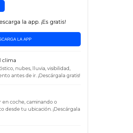
carga la app. ¡Es gratis!
SCARGA LA APP
l clima
tico, nubes, lluvia, visibilidad,
nto antes de ir. ¡Descárgala gratis!
r en coche, caminando o
co desde tu ubicación. ¡Descárgala