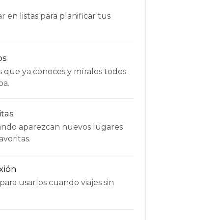
 en listas para planificar tus
os
s que ya conoces y míralos todos
pa.
itas
uando aparezcan nuevos lugares
avoritas.
xión
ara usarlos cuando viajes sin