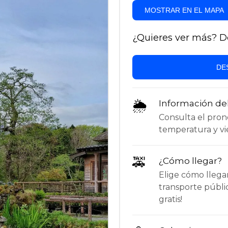
MOSTRAR EN EL MAPA
¿Quieres ver más? Des
DE
🌦
Información de
Consulta el pronós
temperatura y vie
🚕
¿Cómo llegar?
Elige cómo llega
transporte públi
gratis!