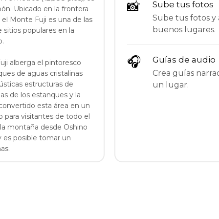
📸
Sube tus fotos
ón. Ubicado en la frontera
Sube tus fotos y 
 el Monte Fuji es una de las
buenos lugares.
sitios populares en la
o.
🎧
Guías de audio
uji alberga el pintoresco
Crea guías narrad
ues de aguas cristalinas
ústicas estructuras de
un lugar.
as de los estanques y la
convertido esta área en un
 para visitantes de todo el
e la montaña desde Oshino
 es posible tomar un
as.