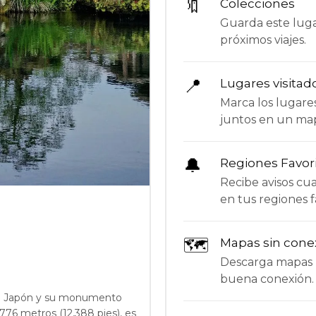
🔖
Colecciones
Guarda este lugar
próximos viajes.
📍
Lugares visitad
Marca los lugare
juntos en un ma
🔔
Regiones Favor
Recibe avisos c
en tus regiones f
🗺
Mapas sin cone
Descarga mapas p
buena conexión.
de Japón y su monumento
776 metros (12,388 pies), es