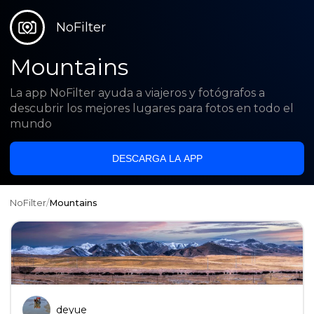
NoFilter
Mountains
La app NoFilter ayuda a viajeros y fotógrafos a
descubrir los mejores lugares para fotos en todo el
mundo
DESCARGA LA APP
NoFilter
/
Mountains
deyue