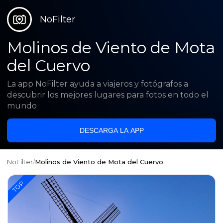
NoFilter
Molinos de Viento de Mota
del Cuervo
La app NoFilter ayuda a viajeros y fotógrafos a
descubrir los mejores lugares para fotos en todo el
mundo
DESCARGA LA APP
NoFilter
/
Molinos de Viento de Mota del Cuervo
TOP