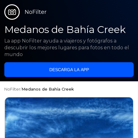
NoFilter
Medanos de Bahía Creek
La app NoFilter ayuda a viajeros y fotógrafos a
descubrir los mejores lugares para fotos en todo el
mundo
DESCARGA LA APP
NoFilter
/
Medanos de Bahía Creek