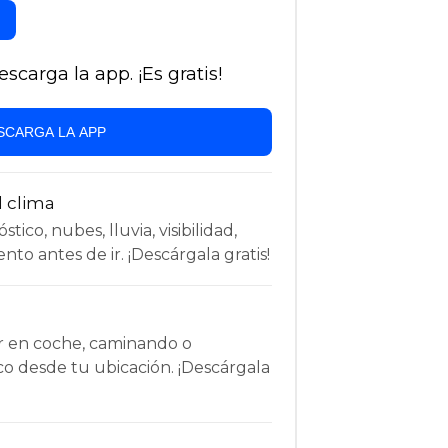
carga la app. ¡Es gratis!
SCARGA LA APP
l clima
tico, nubes, lluvia, visibilidad,
nto antes de ir. ¡Descárgala gratis!
r en coche, caminando o
co desde tu ubicación. ¡Descárgala