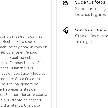
📸
Sube tus fotos
Sube tus fotos y 
buenos lugares.
🎧
Guías de audio
Crea guías narrad
 uno de los edificios más
un lugar.
 Boston. Es la sede del
chusetts y está ubicada en
1798 durante el Período
 es el capitolio estatal en
e los Estados Unidos. Fue
arles Bulfinch y sus
estilo neoclásico y federal,
arquitectónica única. La
 del tribunal general de
de Representantes del
dor. Su impresionante cúpula
d, y su frente de césped
y dignatarios. Una visita