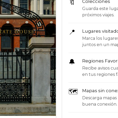
🔖
Colecciones
Guarda este lugar
próximos viajes.
📍
Lugares visitad
Marca los lugare
juntos en un ma
🔔
Regiones Favor
Recibe avisos c
en tus regiones f
🗺
Mapas sin cone
Descarga mapas p
buena conexión.