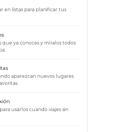
 en listas para planificar tus
os
s que ya conoces y míralos todos
pa.
itas
uando aparezcan nuevos lugares
avoritas.
xión
ara usarlos cuando viajes sin