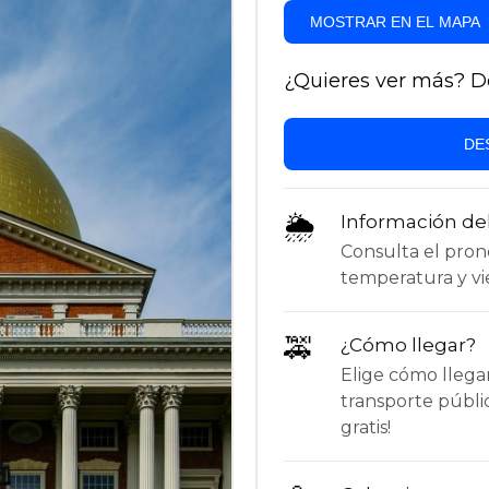
MOSTRAR EN EL MAPA
¿Quieres ver más? Des
DE
🌦
Información de
Consulta el pronós
temperatura y vie
🚕
¿Cómo llegar?
Elige cómo llega
transporte públi
gratis!