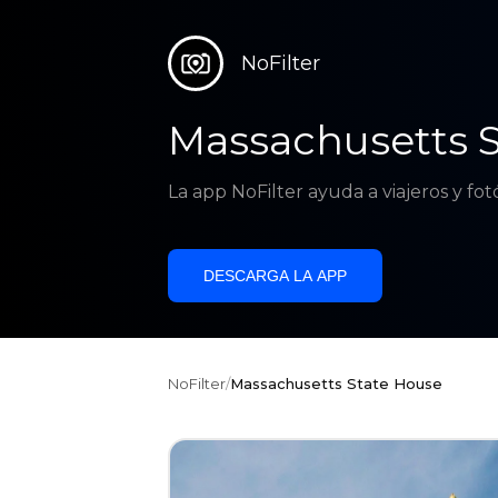
NoFilter
Massachusetts 
La app NoFilter ayuda a viajeros y fo
DESCARGA LA APP
NoFilter
/
Massachusetts State House