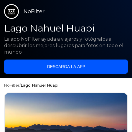
NoFilter
Lago Nahuel Huapi
La app NoFilter ayuda a viajeros y fotógrafos a
descubrir los mejores lugares para fotos en todo el
mundo
DESCARGA LA APP
NoFilter
/
Lago Nahuel Huapi