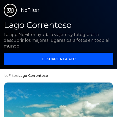
NoFilter
Lago Correntoso
La app NoFilter ayuda a viajeros y fotógrafos a
descubrir los mejores lugares para fotos en todo el
mundo
DESCARGA LA APP
NoFilter
/
Lago Correntoso