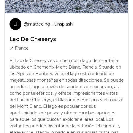
U
@
matreding
- Unsplash
Lac De Cheserys
📍
France
El Lac de Cheserys es un hermoso lago de montaña
ubicado en Chamonix-Mont-Blanc, Francia. Situado en
los Alpes de Haute Savoie, el lago está rodeado de
majestuosas montañas en todas direcciones. Se puede
acceder al lago a través de senderos de excursión, así
como por teleféricos, y ofrece impresionantes vistas
del Lac de Cheserys, el Glaciar des Bossons y el macizo
del Mont Blanc. El lago es popular por sus
oportunidades de pesca y ofrece muchas opciones
para aquellos que buscan explorar el área local. Los
visitantes pueden disfrutar de la natación, el canotaje,
el kayak y el stand-up paddle en sus aguas cristalinas.