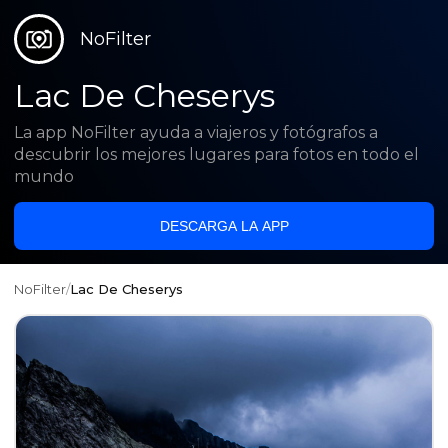
NoFilter
Lac De Cheserys
La app NoFilter ayuda a viajeros y fotógrafos a
descubrir los mejores lugares para fotos en todo el
mundo
DESCARGA LA APP
NoFilter
/
Lac De Cheserys