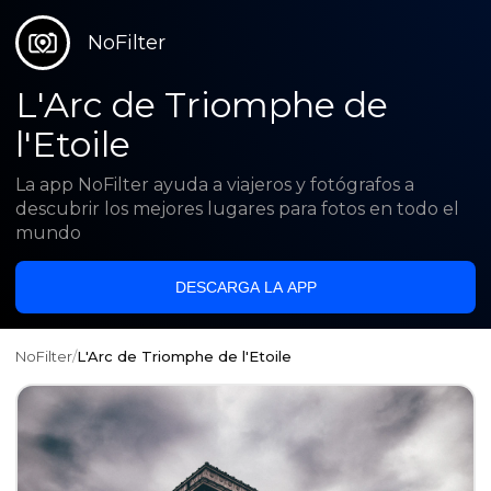
NoFilter
L'Arc de Triomphe de
l'Etoile
La app NoFilter ayuda a viajeros y fotógrafos a
descubrir los mejores lugares para fotos en todo el
mundo
DESCARGA LA APP
NoFilter
/
L'Arc de Triomphe de l'Etoile