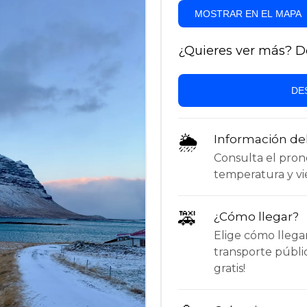
MOSTRAR EN EL MAPA
¿Quieres ver más? Des
DE
🌦
Información de
Consulta el pronós
temperatura y vie
🚕
¿Cómo llegar?
Elige cómo llega
transporte públi
gratis!