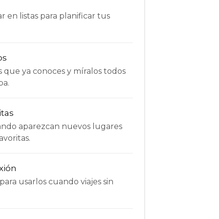
 en listas para planificar tus
os
s que ya conoces y míralos todos
pa.
itas
uando aparezcan nuevos lugares
avoritas.
xión
ara usarlos cuando viajes sin