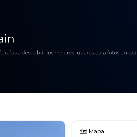
ain
tógrafos a descubrir los mejores lugares para fotos en t
🗺
Mapa