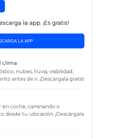
carga la app. ¡Es gratis!
SCARGA LA APP
l clima
tico, nubes, lluvia, visibilidad,
nto antes de ir. ¡Descárgala gratis!
r en coche, caminando o
co desde tu ubicación. ¡Descárgala