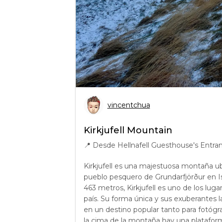
vincentchua
Kirkjufell Mountain
📍
Desde Hellnafell Guesthouse's Entran
Kirkjufell es una majestuosa montaña u
pueblo pesquero de Grundarfjörður en Is
463 metros, Kirkjufell es uno de los lug
país. Su forma única y sus exuberantes l
en un destino popular tanto para fotógr
la cima de la montaña hay una platafor