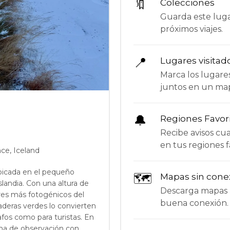
🔖
Colecciones
Guarda este lugar
próximos viajes.
📍
Lugares visitad
Marca los lugare
juntos en un ma
🔔
Regiones Favor
Recibe avisos c
en tus regiones f
ce, Iceland
bicada en el pequeño
🗺
Mapas sin cone
landia. Con una altura de
Descarga mapas p
ares más fotogénicos del
buena conexión.
aderas verdes lo convierten
afos como para turistas. En
ma de observación con