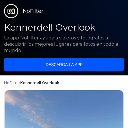
NoFilter
Kennerdell Overlook
La app NoFilter ayuda a viajeros y fotógrafos a
descubrir los mejores lugares para fotos en todo el
mundo
DESCARGA LA APP
NoFilter
/
Kennerdell Overlook