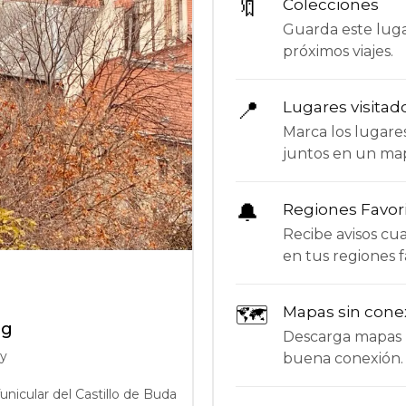
🔖
Colecciones
Guarda este lugar
próximos viajes.
📍
Lugares visitad
Marca los lugare
juntos en un ma
🔔
Regiones Favor
Recibe avisos c
en tus regiones f
🗺
Mapas sin cone
ng
Descarga mapas p
ry
buena conexión.
unicular del Castillo de Buda