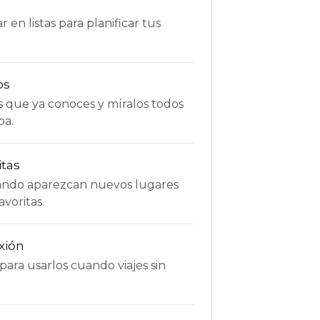
 en listas para planificar tus
os
s que ya conoces y míralos todos
pa.
itas
uando aparezcan nuevos lugares
avoritas.
xión
ara usarlos cuando viajes sin