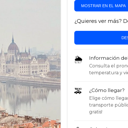
MOSTRAR EN EL MAPA
¿Quieres ver más? Des
DE
🌦
Información de
Consulta el pronós
temperatura y vie
🚕
¿Cómo llegar?
Elige cómo llega
transporte públi
gratis!