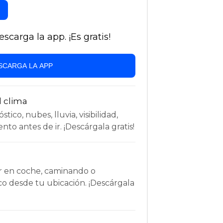
carga la app. ¡Es gratis!
SCARGA LA APP
l clima
tico, nubes, lluvia, visibilidad,
nto antes de ir. ¡Descárgala gratis!
r en coche, caminando o
co desde tu ubicación. ¡Descárgala