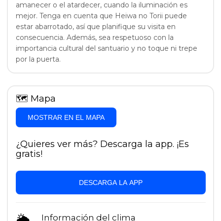
amanecer o el atardecer, cuando la iluminación es
mejor. Tenga en cuenta que Heiwa no Torii puede
estar abarrotado, así que planifique su visita en
consecuencia. Además, sea respetuoso con la
importancia cultural del santuario y no toque ni trepe
por la puerta.
🗺
Mapa
MOSTRAR EN EL MAPA
¿Quieres ver más? Descarga la app. ¡Es
gratis!
DESCARGA LA APP
🌦
Información del clima