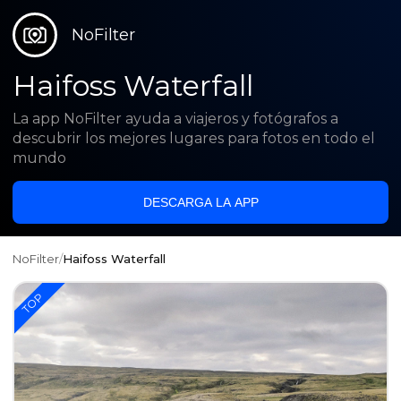
NoFilter
Haifoss Waterfall
La app NoFilter ayuda a viajeros y fotógrafos a
descubrir los mejores lugares para fotos en todo el
mundo
DESCARGA LA APP
NoFilter
/
Haifoss Waterfall
TOP