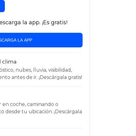
carga la app. ¡Es gratis!
SCARGA LA APP
l clima
tico, nubes, lluvia, visibilidad,
nto antes de ir. ¡Descárgala gratis!
r en coche, caminando o
co desde tu ubicación. ¡Descárgala