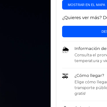
MOSTRAR EN EL MAPA
¿Quieres ver más? Des
DE
🌦
Información de
Consulta el pronós
temperatura y vie
🚕
¿Cómo llegar?
Elige cómo llega
transporte públi
gratis!