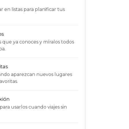
 en listas para planificar tus
os
s que ya conoces y míralos todos
pa.
itas
uando aparezcan nuevos lugares
avoritas.
xión
ara usarlos cuando viajes sin