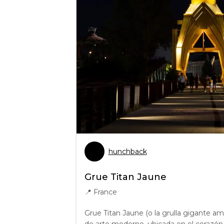
hunchback
Grue Titan Jaune
📍
France
Grue Titan Jaune (o la grulla gigante ama
de arte moderno, ubicada en el corazón 