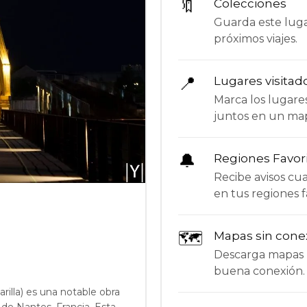
🔖
Colecciones
Guarda este lugar
próximos viajes.
📍
Lugares visitad
Marca los lugare
juntos en un ma
🔔
Regiones Favor
Recibe avisos c
en tus regiones f
🗺
Mapas sin cone
Descarga mapas p
buena conexión.
rilla) es una notable obra
de Nantes, Francia. Esta