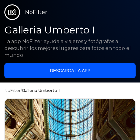
NoFilter
Galleria Umberto I
La app NoFilter ayuda a viajeros y fotógrafos a
descubrir los mejores lugares para fotos en todo el
mundo
DESCARGA LA APP
NoFilter
/
Galleria Umberto I