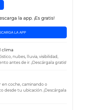
carga la app. ¡Es gratis!
SCARGA LA APP
l clima
tico, nubes, lluvia, visibilidad,
nto antes de ir. ¡Descárgala gratis!
r en coche, caminando o
co desde tu ubicación. ¡Descárgala