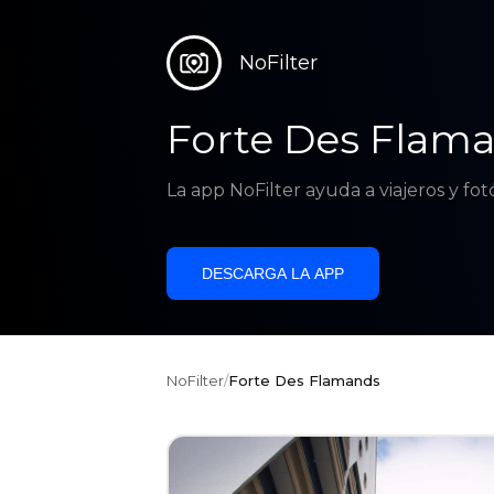
NoFilter
Forte Des Flam
La app NoFilter ayuda a viajeros y fo
DESCARGA LA APP
NoFilter
/
Forte Des Flamands