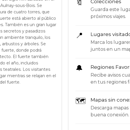
🔖
Colecciones
 Aulnay-sous-Bois. Se
Guarda este lugar
ra de cuatro torres, que
próximos viajes.
uerte está abierto al público
es. También es un gran lugar
s secretos y pasadizos
📍
Lugares visitad
un ambiente tranquilo, los
Marca los lugare
, arbustos y árboles. Se
juntos en un ma
l fuerte, donde podrá
itecto. El fuerte también
o el año, incluidos
🔔
Regiones Favor
teatrales. Los visitantes
Recibe avisos c
gar mientras se relajan en el
en tus regiones f
el fuerte.
🗺
Mapas sin cone
Descarga mapas p
buena conexión.