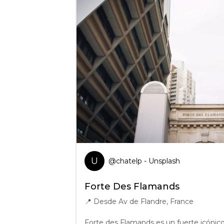
U
@
chatelp
- Unsplash
Forte Des Flamands
📍
Desde Av de Flandre, France
Forte des Flamands es un fuerte icónico 