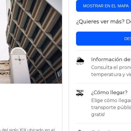
MOSTRAR EN EL MAPA
¿Quieres ver más? Des
DE
🌦
Información de
Consulta el pronós
temperatura y vie
🚕
¿Cómo llegar?
Elige cómo llega
transporte públi
gratis!
del siglo XIX ubicado en el