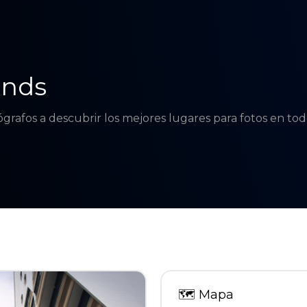
ands
tógrafos a descubrir los mejores lugares para fotos en t
🗺
Mapa