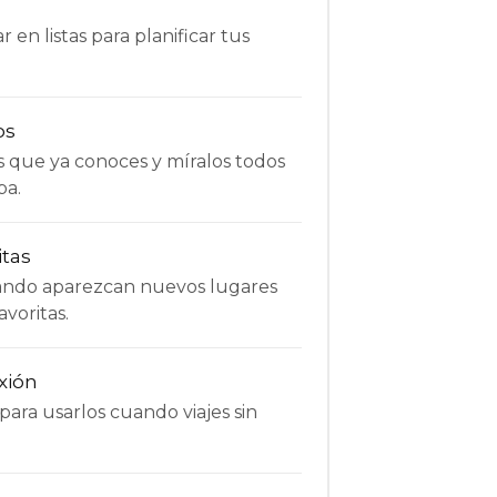
 en listas para planificar tus
os
s que ya conoces y míralos todos
pa.
itas
uando aparezcan nuevos lugares
avoritas.
xión
ara usarlos cuando viajes sin